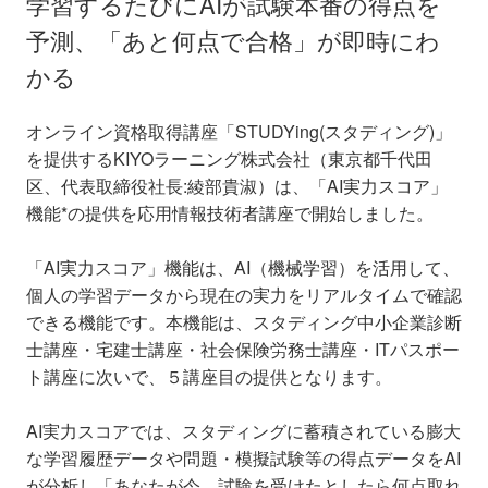
学習するたびにAIが試験本番の得点を
予測、「あと何点で合格」が即時にわ
かる
オンライン資格取得講座「STUDYing(スタディング)」
を提供するKIYOラーニング株式会社（東京都千代田
区、代表取締役社長:綾部貴淑）は、「AI実力スコア」
機能*の提供を応用情報技術者講座で開始しました。
「AI実力スコア」機能は、AI（機械学習）を活用して、
個人の学習データから現在の実力をリアルタイムで確認
できる機能です。本機能は、スタディング中小企業診断
士講座・宅建士講座・社会保険労務士講座・ITパスポー
ト講座に次いで、５講座目の提供となります。
AI実力スコアでは、スタディングに蓄積されている膨大
な学習履歴データや問題・模擬試験等の得点データをAI
が分析し「あなたが今、試験を受けたとしたら何点取れ