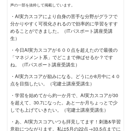
声の一部を抜粋して掲載しています。
・AI実力スコアにより自身の苦手な分野がグラフで
分かりやすく可視化されるので効率的に学習をすす
めることができました。（ITパスポート講座受講
生）
・今日AI実力スコアが６００点を超えたので最後の
「マネジメント系」でどこまで伸ばせるか？です
ね。（ITパスポート講座受講生）
・AI実力スコアが励みになる。どうにか8月中に４０
点を目指したい。（宅建士講座受講生）
・学習を始めてから約一か月で、AI実力スコアが30
を超えて、30.7になった。あと一か月ちょっとで少
しでも上げていきたい。（宅建士講座受講生）
・あ、AI実力スコアいつも拝見してます！刺激&学習
意欲につながります。私は5月の22点→33.5点までに