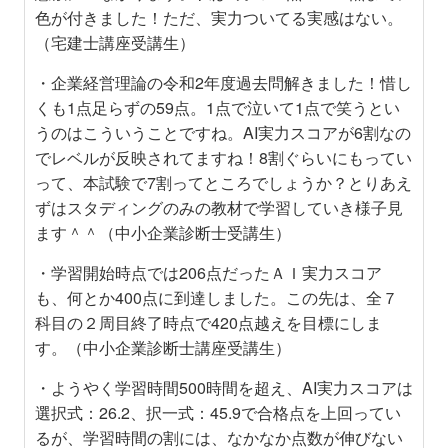
色が付きました！ただ、実力ついてる実感はない。
（宅建士講座受講生）
・企業経営理論の令和2年度過去問解きました！惜し
くも1点足らずの59点。1点で泣いて1点で笑うとい
うのはこういうことですね。AI実力スコアが6割なの
でレベルが反映されてますね！8割ぐらいにもってい
って、本試験で7割ってところでしょうか？とりあえ
ずはスタディングのみの教材で学習していき様子見
ます＾＾（中小企業診断士受講生）
・学習開始時点では206点だったＡＩ実力スコア
も、何とか400点に到達しました。この先は、全７
科目の２周目終了時点で420点越えを目標にしま
す。（中小企業診断士講座受講生）
・ようやく学習時間500時間を超え、AI実力スコアは
選択式：26.2、択一式：45.9で合格点を上回ってい
るが、学習時間の割には、なかなか点数が伸びない