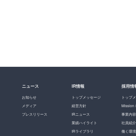
ニュース
IR情報
採用情
お知らせ
トップメッセージ
トップメ
メディア
経営方針
Mission /
プレスリリース
IRニュース
事業内容
業績ハイライト
社員紹介
IRライブラリ
働く環境