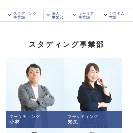
スタディング
法人
キャリア
システム
事業部
事業部
事業部
本部
スタディング事業部
マーケティング
マーケティング
小林
知久