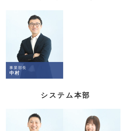
事業部長
中村
システム本部