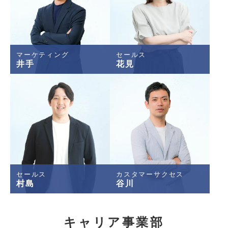
マーケティング
セールス
井手
花見
セールス
カスタマーサクセス
村島
谷川
キャリア事業部