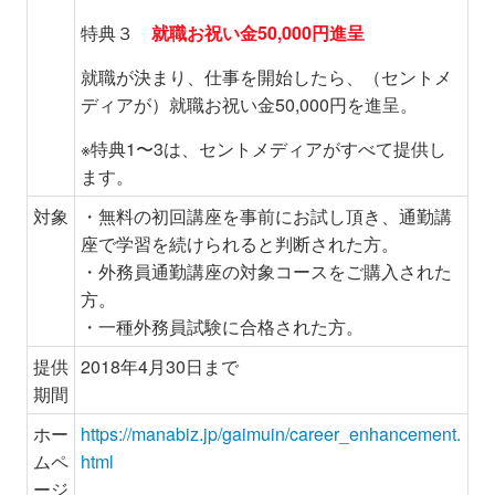
特典３
就職お祝い金
50,000
円進呈
就職が決まり、仕事を開始したら、（セントメ
ディアが）就職お祝い金50,000円を進呈。
※特典1〜3は、セントメディアがすべて提供し
ます。
対象
・無料の初回講座を事前にお試し頂き、通勤講
座で学習を続けられると判断された方。
・外務員通勤講座の対象コースをご購入された
方。
・一種外務員試験に合格された方。
提供
2018年4月30日まで
期間
ホー
https://manabiz.jp/gaimuin/career_enhancement.
ムペ
html
ージ