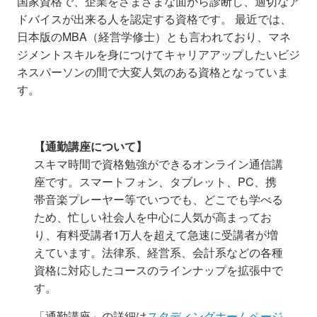
国家資格で、企業をさまざまな面から診断し、適切なア
ドバイスが出来る人を認定する資格です。 最近では、
日本版のMBA（経営学修士）とも言われており、マネ
ジメントスキルを身につけてキャリアアップしたいビジ
ネスパーソンの間で大変人気のある資格となっていま
す。
【通勤講座について】
スキマ時間で資格勉強ができるオンライン通信講
座です。スマートフォン、タブレット、PC、携
帯音楽プレーヤー等
で
いつでも、どこでも学べる
ため、
忙しい社会人を中心に人気が高まってお
り、有料受講者1万人を超えて急速に受講者が増
えています。法律系、経営系、会計系などの各種
資格に対応したコースのラインナップを拡張中で
す。
「通勤講座」の詳細は
スタディングホームページ