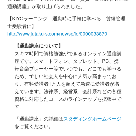
通勤講座」が取り上げられました。
【KIYOラーニング 通勤時に手軽に学べる 賃経管理
士受験者に
】
http://www.jutaku-s.com/newsp/id/0000033870
【通勤講座について】
スキマ時間で資格勉強ができるオンライン通信講
座です。スマートフォン、タブレット、PC、携
帯音楽プレーヤー等
で
いつでも、どこでも学べる
ため、
忙しい社会人を中心に人気が高まってお
り、有料受講者1万人を超えて急速に受講者が増
えています。法律系、経営系、会計系などの各種
資格に対応したコースのラインナップを拡張中で
す。
「通勤講座」の詳細は
スタディングホームページ
をご覧ください。