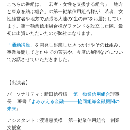
こちらの番組は、「若者・女性を支援する組合」「地方
と東京を結ぶ組合」の第一勧業信用組合様が、若者、女
性経営者や地方で頑張る人達の“生の声”をお届けしてい
ます。
第一勧業信用組合様
がファンドを設立した際、最
初に出資いただいたのが弊社になります
。
「通勤講座」
を開発し起業したきっかけやその仕組み、
事業展開してきた中での苦労や、今度の展開などについ
てお話させていただきました。
【出演者】
パーソナリティ：新田信行様
第一勧業信用組合
理事
長
著書『
よみがえる金融―――協同組織金融機関の
未来
』
アシスタント：渡邊恵美様 第一勧業信用組合 創業
支援室