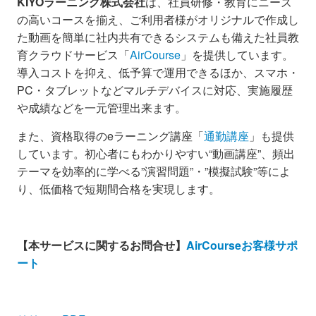
KIYOラーニング株式会社
は、社員研修・教育にニーズ
の高いコースを揃え、ご利用者様がオリジナルで作成し
た動画を簡単に社内共有できるシステムも備えた社員教
育クラウドサービス「
AirCourse
」を提供しています。
導入コストを抑え、低予算で運用できるほか、スマホ・
PC・タブレットなどマルチデバイスに対応、実施履歴
や成績などを一元管理出来ます。
また、資格取得のeラーニング講座「
通勤講座
」も提供
しています。初心者にもわかりやすい“動画講座”、頻出
テーマを効率的に学べる”演習問題”・”模擬試験”等によ
り、低価格で短期間合格を実現します。
【本サービスに関するお問合せ】
AirCourseお客様サポ
ート