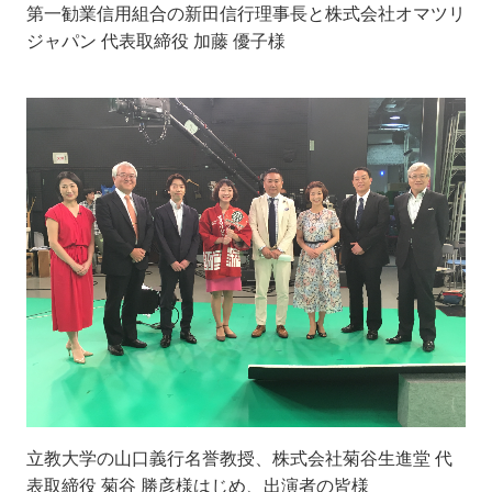
第一勧業信用組合の新田信行理事長と株式会社オマツリ
ジャパン 代表取締役 加藤 優子様
立教大学の山口義行名誉教授
、株式会社菊谷生進堂 代
表取締役
菊谷 勝彦
様はじめ
、
出演者の皆様