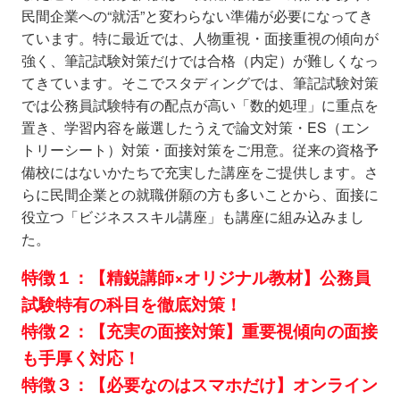
民間企業への“就活”と変わらない準備が必要になってき
ています。特に最近では、人物重視・面接重視の傾向が
強く、筆記試験対策だけでは合格（内定）が難しくなっ
てきています。そこでスタディングでは、筆記試験対策
では公務員試験特有の配点が高い「数的処理」に重点を
置き、学習内容を厳選したうえで論文対策・ES（エン
トリーシート）対策・面接対策をご用意。従来の資格予
備校にはないかたちで充実した講座をご提供します。さ
らに民間企業との就職併願の方も多いことから、面接に
役立つ「ビジネススキル講座」も講座に組み込みまし
た。
特徴１：【精鋭講師×オリジナル教材】公務員
試験特有の科目を徹底対策！
特徴２：【充実の面接対策】重要視傾向の面接
も手厚く対応！
特徴３：【必要なのはスマホだけ】オンライン