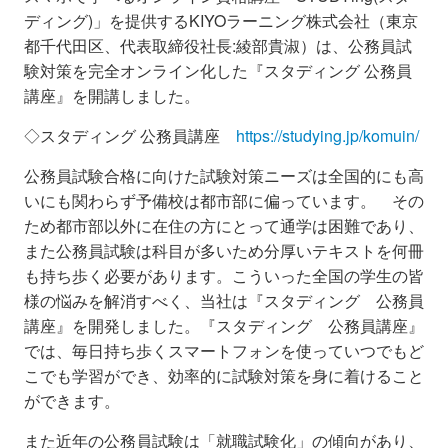
ディング)」を提供するKIYOラーニング株式会社（東京
都千代田区、代表取締役社長:綾部貴淑）は、公務員試
験対策を完全オンライン化した『スタディング 公務員
講座』を開講しました。
◇スタディング 公務員講座
https://studying.jp/komuin/
公務員試験合格に向けた試験対策ニーズは全国的にも高
いにも関わらず予備校は都市部に偏っています。 その
ため都市部以外に在住の方にとって通学は困難であり、
また公務員試験は科目が多いため分厚いテキストを何冊
も持ち歩く必要があります。こういった全国の学生の皆
様の悩みを解消すべく、当社は『スタディング 公務員
講座』を開発しました。『スタディング 公務員講座』
では、毎日持ち歩くスマートフォンを使っていつでもど
こでも学習ができ、効率的に試験対策を身に着けること
ができます。
また近年の公務員試験は「就職試験化」の傾向があり、