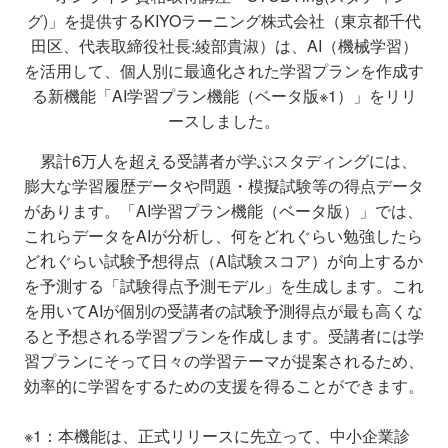
グ)」を提供するKIYOラーニング株式会社（東京都千代
田区、代表取締役社長:綾部貴淑）は、AI（機械学習）
を活用して、個人別に最適化された学習プランを作成す
る新機能「AI学習プラン機能（ベータ版※1）」をリリ
ースしました。
累計6万人を超える受講者が学ぶスタディングには、
膨大な学習履歴データや問題・模擬試験等の得点データ
があります。「AI学習プラン機能（ベータ版）」では、
これらデータをAIが分析し、何をどれぐらい勉強したら
どれぐらい試験予想得点（AI試験スコア）が向上するか
を予測する「試験得点予測モデル」を生成します。これ
を用いてAIが個別の受講者の試験予測得点が最も高くな
ると予想される学習プランを作成します。受講者には学
習プランにそって日々の学習テーマが提案されるため、
効率的に学習をするための支援を得ることができます。
※1：本機能は、正式リリースに先立って、中小企業診