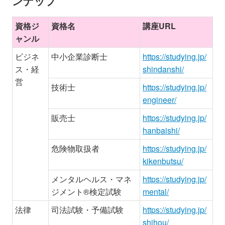
ンナップ
資格ジ
資格名
講座URL
ャンル
ビジネ
中小企業診断士
https://studying.jp/
ス・経
shindanshi/
営
技術士
https://studying.jp/
engineer/
販売士
https://studying.jp/
hanbaishi/
危険物取扱者
https://studying.jp/
kikenbutsu/
メンタルヘルス・マネ
https://studying.jp/
ジメント®検定試験
mental/
法律
司法試験・予備試験
https://studying.jp/
shihou/