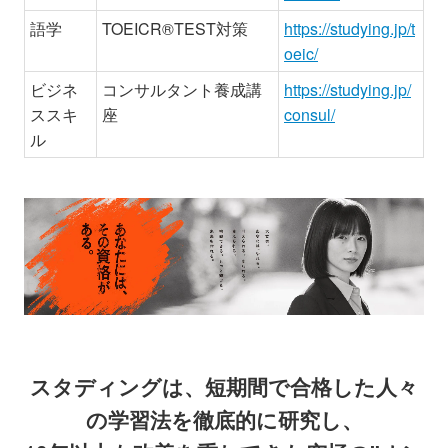
語学
TOEICR
®
TEST
対策
https://studying.jp/t
oeic/
ビジネ
コンサルタント養成講
https://studying.jp/
ススキ
座
consul/
ル
スタディングは、短期間で合格した人々
の学習法を徹底的に研究し、