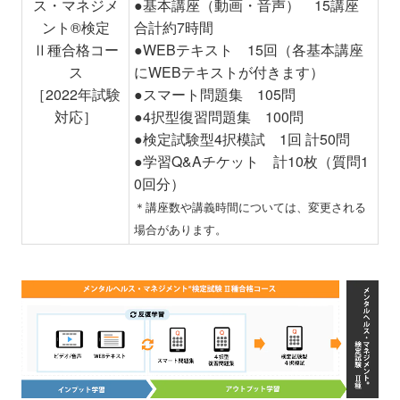
ス・マネジメ
●基本講座（動画・音声） 15講座
ント®検定
合計約7時間
Ⅱ種合格コー
●WEBテキスト 15回（各基本講座
ス
にWEBテキストが付きます）
［2022年試験
●スマート問題集 105問
対応］
●4択型復習問題集 100問
●検定試験型4択模試 1回 計50問
●学習Q&Aチケット 計10枚（質問1
0回分）
＊講座数や講義時間については、変更される
場合があります。