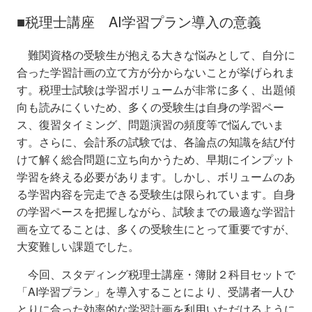
■税理士
講座
AI
学習プラン導入の意義
難関資格の受験生が抱える大きな悩みとして、自分に
合った学習計画の立て方が分からないことが挙げられま
す。税理士試験は学習ボリュームが非常に多く、出題傾
向も読みにくいため、多くの受験生は自身の学習ペー
ス、復習タイミング、問題演習の頻度等で悩んでいま
す。さらに、会計系の試験では、各論点の知識を結び付
けて解く総合問題に立ち向かうため、早期にインプット
学習を終える必要があります。しかし、ボリュームのあ
る学習内容を完走できる受験生は限られています。自身
の学習ペースを把握しながら、試験までの最適な学習計
画を立てることは、多くの受験生にとって重要ですが、
大変難しい課題でした。
今回、スタディング税理士講座・簿財２科目セットで
「AI学習プラン」を導入することにより、受講者一人ひ
とりに合った効率的な学習計画を利用いただけるように